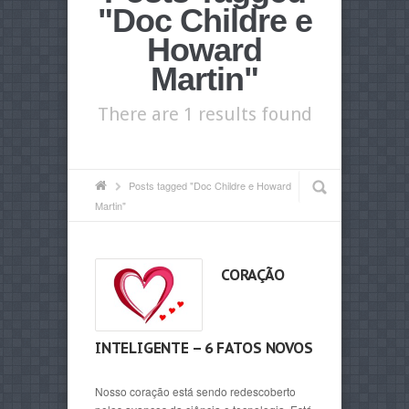
"Doc Childre e
Howard
Martin"
There are 1 results found
Posts tagged "Doc Childre e Howard
Martin"
CORAÇÃO
INTELIGENTE – 6 FATOS NOVOS
Nosso coração está sendo redescoberto