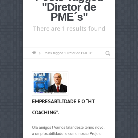
"Diretor de
PME´s"
There are 1 results found
Posts tagged "Diretor de PME´s"
EMPRESABILIDADE E O “HT
COACHING”.
Olá amigos ! Vamos falar deste termo novo,
a empresabilidade, e como nosso Projeto