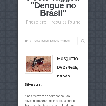
"Dengue no
Brasil"
There are 1 results found
Posts tagged "Dengue no Brasil"
MOSQUITO
DA DENGUE,
na São
Silvestre.
A boa metáfora do corredor da São
Silvestre de 2012 me inspirou a criar o
Post, para lembrar nossas autoridades