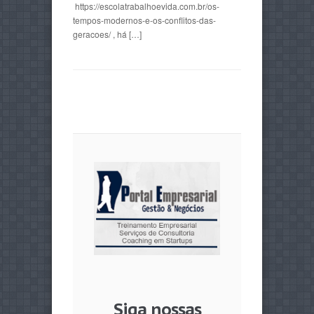
https://escolatrabalhoevida.com.br/os-
tempos-modernos-e-os-conflitos-das-
geracoes/ , há […]
Siga nossas