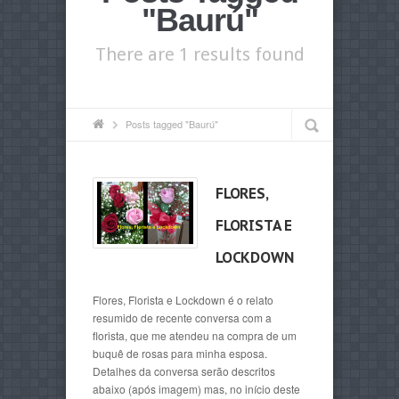
"Baurú"
There are 1 results found
Posts tagged "Baurú"
FLORES,
FLORISTA E
LOCKDOWN
Flores, Florista e Lockdown é o relato
resumido de recente conversa com a
florista, que me atendeu na compra de um
buquê de rosas para minha esposa.
Detalhes da conversa serão descritos
abaixo (após imagem) mas, no início deste