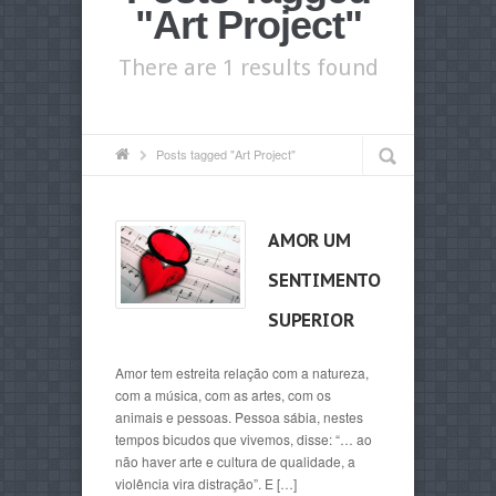
"Art Project"
There are 1 results found
Posts tagged "Art Project"
AMOR UM
SENTIMENTO
SUPERIOR
Amor tem estreita relação com a natureza,
com a música, com as artes, com os
animais e pessoas. Pessoa sábia, nestes
tempos bicudos que vivemos, disse: “… ao
não haver arte e cultura de qualidade, a
violência vira distração”. E […]