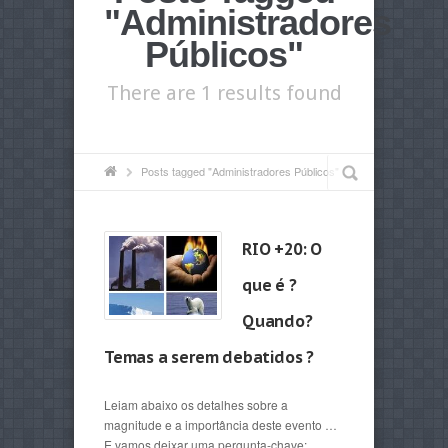
"Administradores
Públicos"
There are 1 results found
Posts tagged "Administradores Públicos"
RIO +20: O
que é ?
Quando?
Temas a serem debatidos ?
Leiam abaixo os detalhes sobre a
magnitude e a importância deste evento …
E vamos deixar uma pergunta-chave: