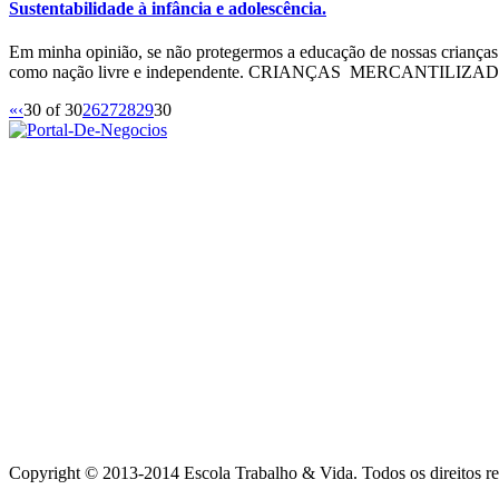
Sustentabilidade à infância e adolescência.
Em minha opinião, se não protegermos a educação de nossas crianças 
como nação livre e independente. CRIANÇAS MERCANTILIZADA
«
‹
30 of 30
26
27
28
29
30
Copyright © 2013-2014 Escola Trabalho & Vida. Todos os direitos re